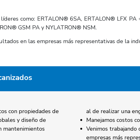
uctos líderes como: ERTALON® 6SA, ERTALON® LFX P
TRON® GSM PA y NYLATRON® NSM.
ltados en las empresas más representativas de la indus
canizados
cos con propiedades de
al de realizar una e
obales y diseño de
Manejamos costos co
en mantenimientos
Venimos trabajando c
empresas más represe